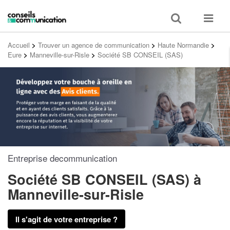
Toggle
Toggle
search
navigat
Accueil
>
Trouver un agence de communication
>
Haute Normandie
>
Eure
>
Manneville-sur-Risle
>
Société SB CONSEIL (SAS)
Entreprise decommunication
Société SB CONSEIL (SAS)
à
Manneville-sur-Risle
Il s'agit de votre entreprise ?