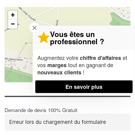
+
−
✕
Vous êtes un
professionnel ?
Augmentez votre
et
chiffre d'affaires
vos
tout en gagnant de
marges
!
nouveaux clients
Leaflet
| Map data ©
OpenStreetMap contributors,
CC-BY-SA
En savoir plus
Demande de devis 100% Gratuit
Erreur lors du chargement du formulaire