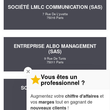
SOCIÉTÉ LMLC COMMUNICATION (SAS)
7 Rue De L'yvette
75016 Paris
ENTREPRISE ALBO MANAGEMENT
(SAS)
9 Rue De Tunis
75011 Paris
✕
Vous êtes un
professionnel ?
SOCIÉTÉ PALATNIK ARTS ET
TECHNIQUES (SARL)
Augmentez votre
et
chiffre d'affaires
8 Rue Legouve
vos
tout en gagnant de
marges
75010 Paris
!
nouveaux clients