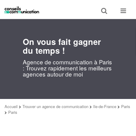
Toggle
Toggle
search
navigat
On vous fait gagner
du temps !
Agence de communication à Paris
: Trouvez rapidement les meilleurs
agences autour de moi
Accueil
>
Trouver un agence de communication
>
Ile-de-France
>
Paris
>
Paris