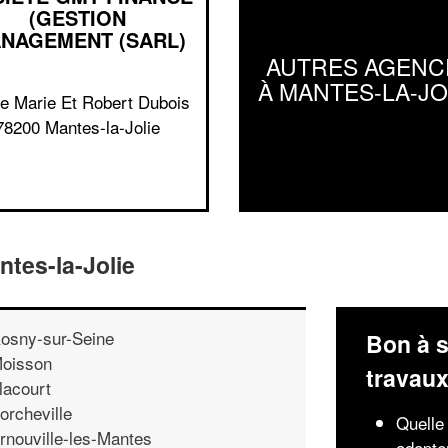
(GESTION
NAGEMENT (SARL)
AUTRES AGENC
À MANTES-LA-JO
e Marie Et Robert Dubois
78200 Mantes-la-Jolie
tes-la-Jolie
osny-sur-Seine
Bon à s
oisson
travau
lacourt
orcheville
Quelle
rnouville-les-Mantes
adopte