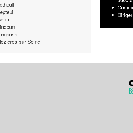
etheuil
Commun
epteuil
Diriger
ssou
incourt
reneuse
ezieres-sur-Seine