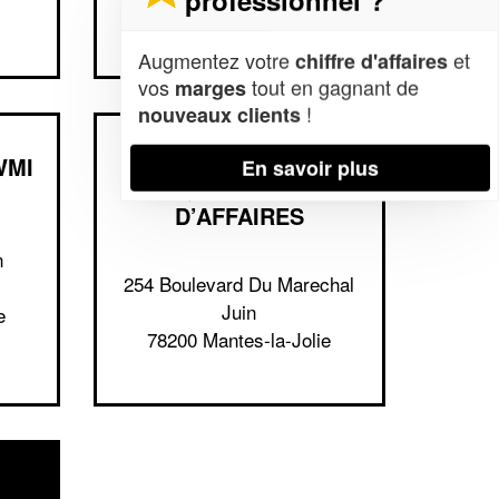
78200 Mantes-la-Jolie
Augmentez votre
et
chiffre d'affaires
vos
tout en gagnant de
marges
!
nouveaux clients
WMI
ENTREPRISE
En savoir plus
QUARTIERS
D’AFFAIRES
n
254 Boulevard Du Marechal
Juin
e
78200 Mantes-la-Jolie