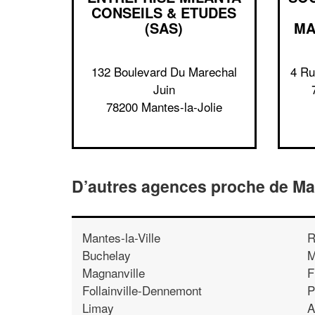
CONSEILS & ETUDES
(SAS)
MA
132 Boulevard Du Marechal
4 Ru
Juin
78200 Mantes-la-Jolie
D’autres agences proche de Man
Mantes-la-Ville
R
Buchelay
M
Magnanville
F
Follainville-Dennemont
P
Limay
A