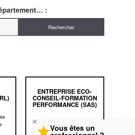
département… :
ENTREPRISE ECO-
RL)
CONSEIL-FORMATION
PERFORMANCE (SAS)
nte
✕
111 Boulevard Du Marechal
e
Vous êtes un
Juin
professionnel ?