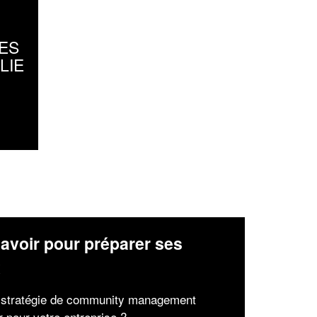
ES
LIE
avoir pour préparer ses
x
 stratégie de community management
r pour votre entreprise ?