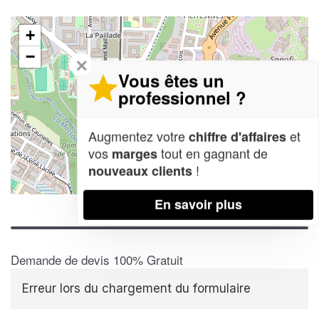
+
−
✕
Vous êtes un
professionnel ?
Augmentez votre
et
chiffre d'affaires
vos
tout en gagnant de
marges
!
nouveaux clients
Leaflet
| Map data ©
OpenStreetMap contributors,
CC-BY-SA
En savoir plus
Demande de devis 100% Gratuit
Erreur lors du chargement du formulaire