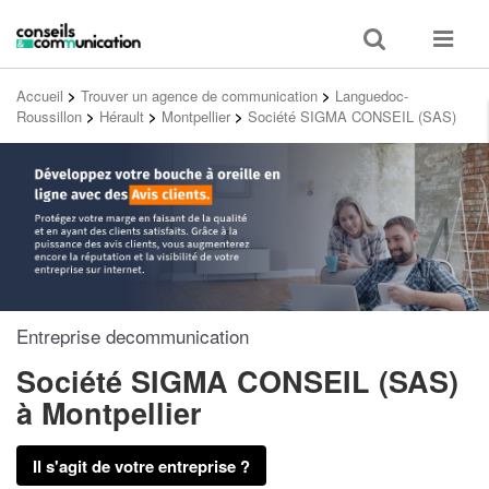
Toggle
Toggle
search
navigat
Accueil
>
Trouver un agence de communication
>
Languedoc-
Roussillon
>
Hérault
>
Montpellier
>
Société SIGMA CONSEIL (SAS)
Entreprise decommunication
Société SIGMA CONSEIL (SAS)
à Montpellier
Il s'agit de votre entreprise ?