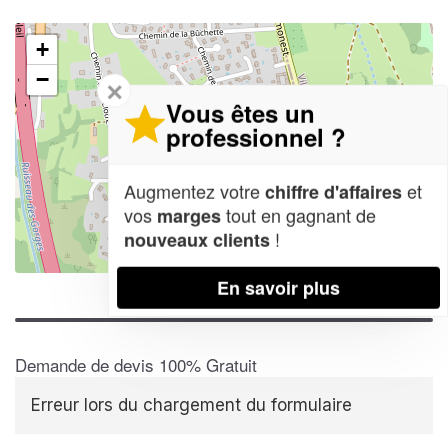
+
−
✕
Vous êtes un
professionnel ?
Augmentez votre
et
chiffre d'affaires
vos
tout en gagnant de
marges
!
nouveaux clients
Leaflet
| Map data ©
OpenStreetMap contributors,
CC-BY-SA
En savoir plus
Demande de devis 100% Gratuit
Erreur lors du chargement du formulaire