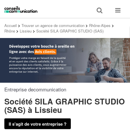
Toggle
Toggle
search
navigat
Accueil
>
Trouver un agence de communication
>
Rhône-Alpes
>
Rhône
>
Lissieu
>
Société SILA GRAPHIC STUDIO (SAS)
Entreprise decommunication
Société SILA GRAPHIC STUDIO
(SAS)
à Lissieu
Il s'agit de votre entreprise ?