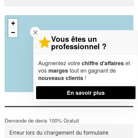
+
✕
−
Vous êtes un
professionnel ?
Augmentez votre
et
chiffre d'affaires
vos
tout en gagnant de
marges
!
nouveaux clients
Leaflet
| Map data ©
OpenStreetMap contributors,
CC-BY-SA
En savoir plus
Demande de devis 100% Gratuit
Erreur lors du chargement du formulaire