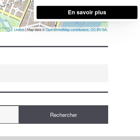
En savoir plus
Leaflet
| Map data ©
OpenStreetMap contributors,
CC-BY-SA