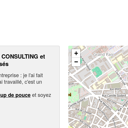
+
 CONSULTING et
−
sés
eprise : je l'ai fait
i travaillé, c'est un
et soyez
oup de pouce