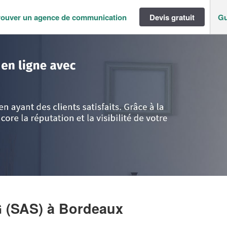
rouver un agence de communication
Devis gratuit
Gu
>
Gironde
>
Bordeaux
>
Société SKB CONSULTING (SAS)
 (SAS)
à Bordeaux