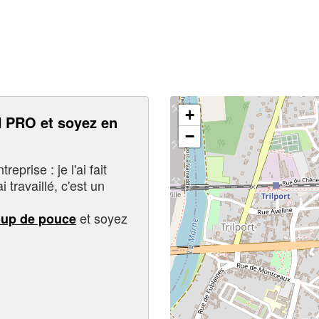
+
PRO et soyez en
−
eprise : je l'ai fait
i travaillé, c'est un
et soyez
oup de pouce