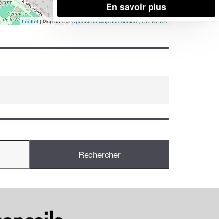
En savoir plus
Leaflet
| Map data ©
OpenStreetMap contributors,
CC-BY-SA