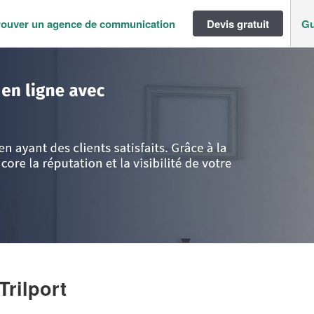
rouver un agence de communication
Devis gratuit
Gu
ance
>
Seine-et-Marne
>
Trilport
>
Société SMH PRO (SAS)
Trilport