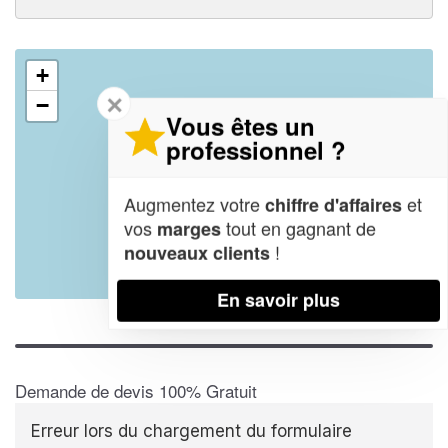
+
✕
−
Vous êtes un
professionnel ?
Augmentez votre
et
chiffre d'affaires
vos
tout en gagnant de
marges
!
nouveaux clients
Leaflet
| Map data ©
OpenStreetMap contributors,
CC-BY-SA
En savoir plus
Demande de devis 100% Gratuit
Erreur lors du chargement du formulaire