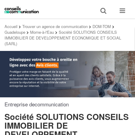
Toggle
Toggle
search
navigat
Accueil
>
Trouver un agence de communication
>
DOM-TOM
>
Guadeloupe
>
Morne-à-l'Eau
>
Société SOLUTIONS CONSEILS
IMMOBILIER DE DEVELOPPEMENT ECONOMIQUE ET SOCIAL
(SARL)
Entreprise decommunication
Société SOLUTIONS CONSEILS
IMMOBILIER DE
DEVELOPPEMENT