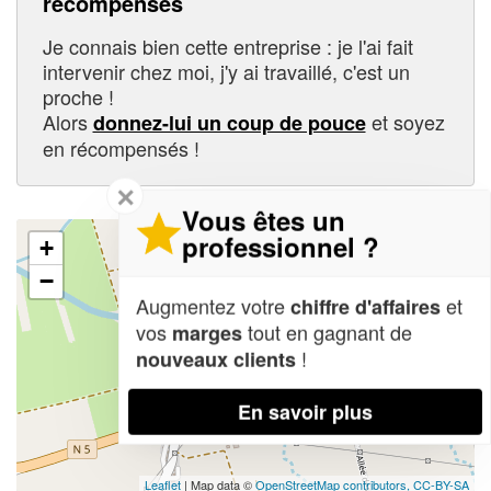
récompensés
Je connais bien cette entreprise : je l'ai fait
intervenir chez moi, j'y ai travaillé, c'est un
proche !
Alors
et soyez
donnez-lui un coup de pouce
en récompensés !
✕
Vous êtes un
professionnel ?
+
−
Augmentez votre
et
chiffre d'affaires
vos
tout en gagnant de
marges
!
nouveaux clients
En savoir plus
Leaflet
| Map data ©
OpenStreetMap contributors,
CC-BY-SA