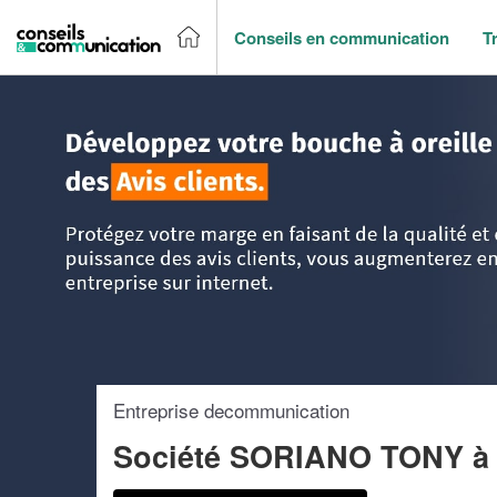
Conseils en communication
T
Accueil
>
Trouver un agence de communication
>
Ile-de-Fr
Entreprise decommunication
Société SORIANO TONY
à