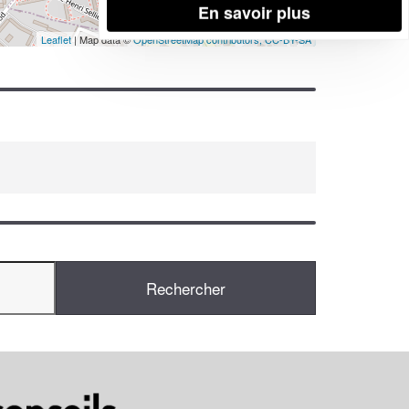
En savoir plus
Leaflet
| Map data ©
OpenStreetMap contributors,
CC-BY-SA