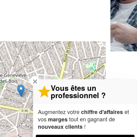
✕
Vous êtes un
professionnel ?
Augmentez votre
et
chiffre d'affaires
vos
tout en gagnant de
marges
!
nouveaux clients