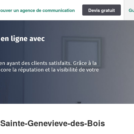
rouver un agence de communication
Devis gratuit
Gu
ance
>
Essonne
>
Sainte-Genevieve-des-Bois
>
Société SORIANO TONY
 Sainte-Genevieve-des-Bois