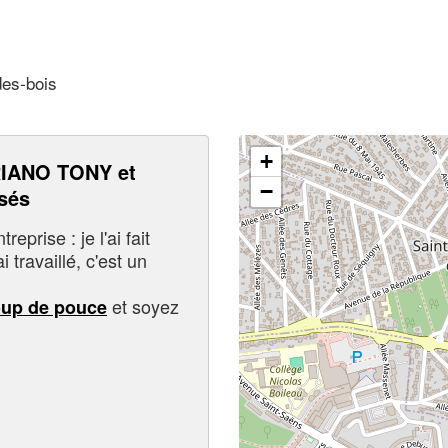
des-bois
+
IANO TONY et
−
sés
eprise : je l'ai fait
i travaillé, c'est un
et soyez
oup de pouce