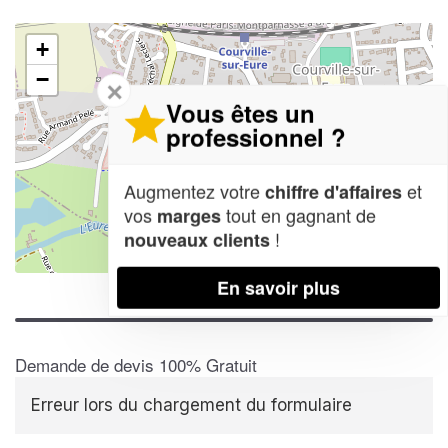
+
−
✕
Vous êtes un
professionnel ?
Augmentez votre
et
chiffre d'affaires
vos
tout en gagnant de
marges
!
nouveaux clients
Leaflet
| Map data ©
OpenStreetMap contributors,
CC-BY-SA
En savoir plus
Demande de devis 100% Gratuit
Erreur lors du chargement du formulaire