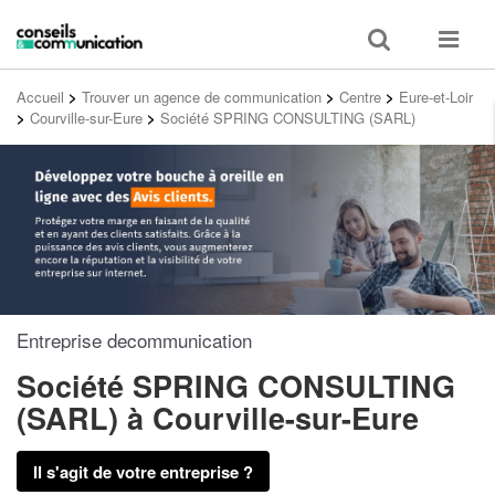
Toggle
Toggle
search
navigat
Accueil
>
Trouver un agence de communication
>
Centre
>
Eure-et-Loir
>
Courville-sur-Eure
>
Société SPRING CONSULTING (SARL)
Entreprise decommunication
Société SPRING CONSULTING
(SARL)
à Courville-sur-Eure
Il s'agit de votre entreprise ?