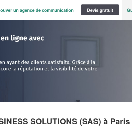
rouver un agence de communication
Devis gratuit
Gu
ance
>
Paris
>
Paris
>
Entreprise TARGETED BUSINESS SOLUTIONS (SAS
USINESS SOLUTIONS (SAS)
à Paris