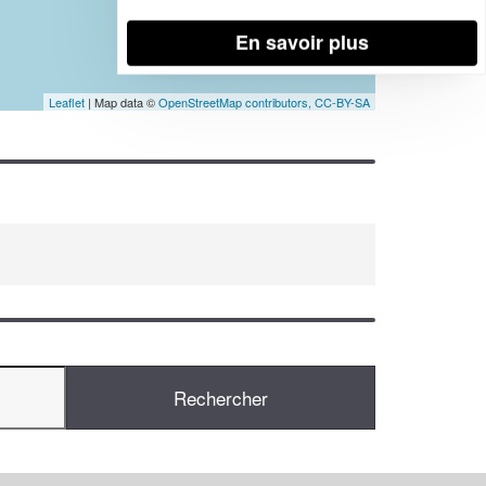
En savoir plus
Leaflet
| Map data ©
OpenStreetMap contributors,
CC-BY-SA