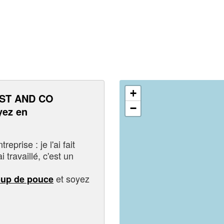
+
ST AND CO
−
ez en
eprise : je l'ai fait
i travaillé, c'est un
et soyez
oup de pouce