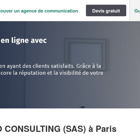
rouver un agence de communication
Devis gratuit
Gu
ance
>
Paris
>
Paris
>
Entreprise TRUST AND CO CONSULTING (SAS)
O CONSULTING (SAS)
à Paris