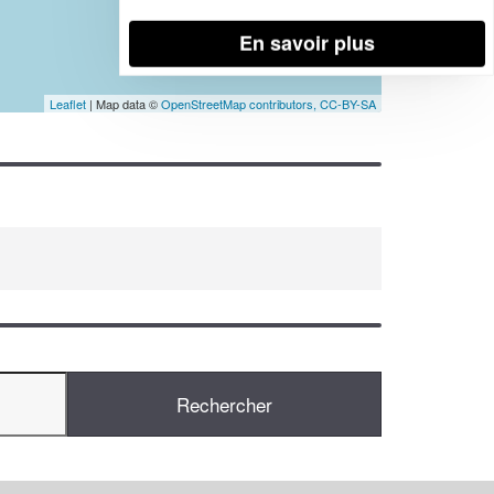
En savoir plus
Leaflet
| Map data ©
OpenStreetMap contributors,
CC-BY-SA