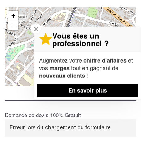
+
−
✕
Vous êtes un
professionnel ?
Augmentez votre
et
chiffre d'affaires
vos
tout en gagnant de
marges
!
nouveaux clients
Leaflet
| Map data ©
OpenStreetMap contributors,
CC-BY-SA
En savoir plus
Demande de devis 100% Gratuit
Erreur lors du chargement du formulaire