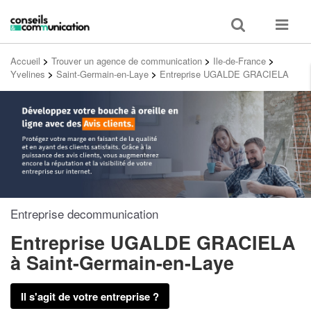
Toggle
Toggle
search
navigat
Accueil
>
Trouver un agence de communication
>
Ile-de-France
>
Yvelines
>
Saint-Germain-en-Laye
>
Entreprise UGALDE GRACIELA
Entreprise decommunication
Entreprise UGALDE GRACIELA
à Saint-Germain-en-Laye
Il s'agit de votre entreprise ?