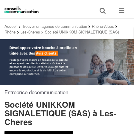
Toggle
Toggle
search
navigat
Accueil
>
Trouver un agence de communication
>
Rhône-Alpes
>
Rhône
>
Les-Cheres
>
Société UNIKKOM SIGNALETIQUE (SAS)
Entreprise decommunication
Société UNIKKOM
SIGNALETIQUE (SAS)
à Les-
Cheres