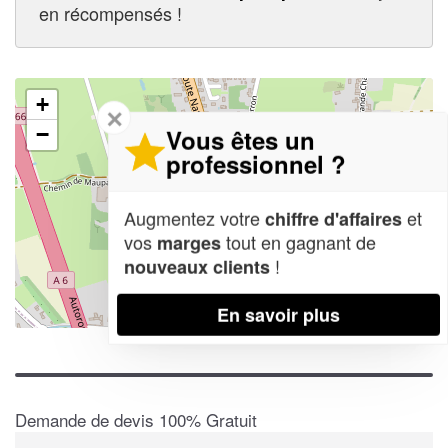
en récompensés !
+
✕
−
Vous êtes un
professionnel ?
Augmentez votre
et
chiffre d'affaires
vos
tout en gagnant de
marges
!
nouveaux clients
En savoir plus
Leaflet
| Map data ©
OpenStreetMap contributors,
CC-BY-SA
Demande de devis 100% Gratuit