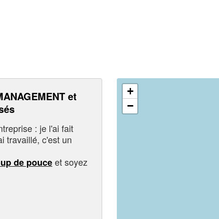
+
MANAGEMENT et
−
sés
eprise : je l'ai fait
i travaillé, c'est un
et soyez
oup de pouce