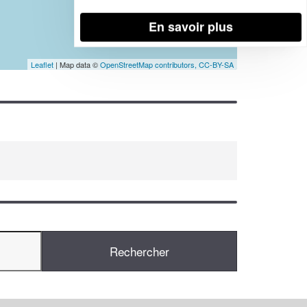
En savoir plus
Leaflet
| Map data ©
OpenStreetMap contributors,
CC-BY-SA