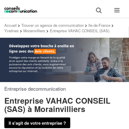
Toggle
Toggle
search
navigat
Accueil
>
Trouver un agence de communication
>
Ile-de-France
>
Yvelines
>
Morainvilliers
>
Entreprise VAHAC CONSEIL (SAS)
Entreprise decommunication
Entreprise VAHAC CONSEIL
(SAS)
à Morainvilliers
Il s'agit de votre entreprise ?