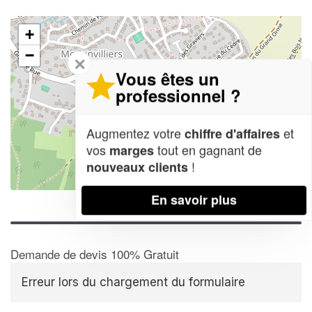
+
−
✕
Vous êtes un
professionnel ?
Augmentez votre
et
chiffre d'affaires
vos
tout en gagnant de
marges
!
nouveaux clients
Leaflet
| Map data ©
OpenStreetMap contributors,
CC-BY-SA
En savoir plus
Demande de devis 100% Gratuit
Erreur lors du chargement du formulaire