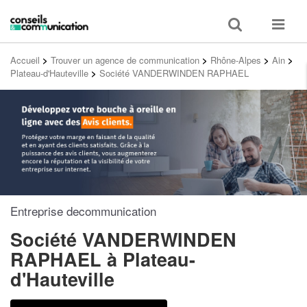
Toggle
Toggle
search
navigat
Accueil
>
Trouver un agence de communication
>
Rhône-Alpes
>
Ain
>
Plateau-d'Hauteville
>
Société VANDERWINDEN RAPHAEL
Entreprise decommunication
Société VANDERWINDEN
RAPHAEL
à Plateau-
d'Hauteville