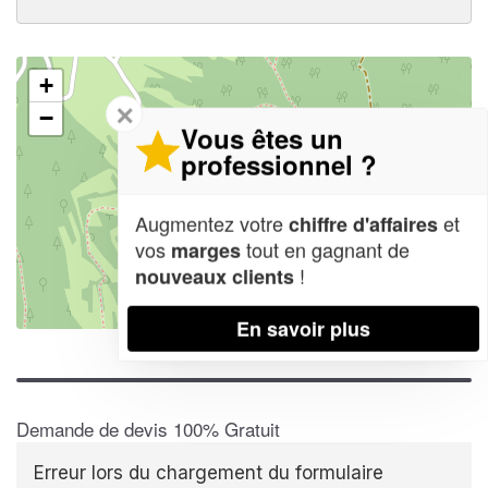
+
✕
−
Vous êtes un
professionnel ?
Augmentez votre
et
chiffre d'affaires
vos
tout en gagnant de
marges
!
nouveaux clients
Leaflet
| Map data ©
OpenStreetMap contributors,
CC-BY-SA
En savoir plus
Demande de devis 100% Gratuit
Erreur lors du chargement du formulaire