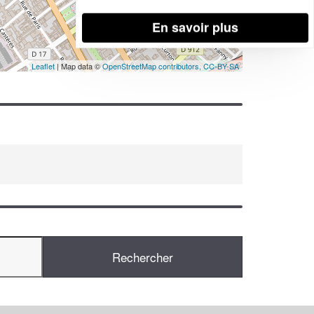
En savoir plus
Leaflet
| Map data ©
OpenStreetMap contributors,
CC-BY-SA