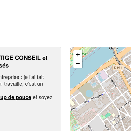
+
IGE CONSEIL et
−
sés
eprise : je l'ai fait
i travaillé, c'est un
et soyez
oup de pouce