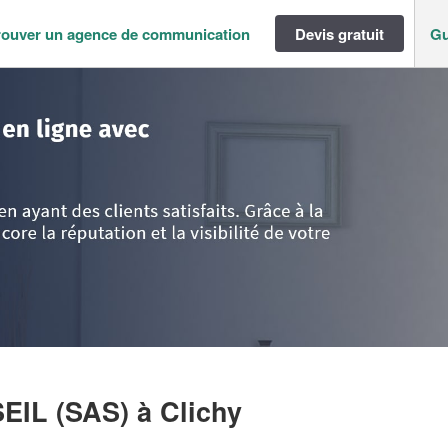
rouver un agence de communication
Devis gratuit
Gu
ance
>
Hauts de Seine
>
Clichy
>
Entreprise VERTIGE CONSEIL (SAS)
SEIL (SAS)
à Clichy