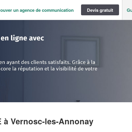
rouver un agence de communication
Devis gratuit
Gu
pes
>
Ardèche
>
Vernosc-les-Annonay
>
Société VIALLET MELANIE
E
à Vernosc-les-Annonay