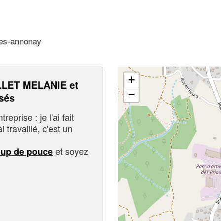
les-annonay
+
LET MELANIE et
−
sés
eprise : je l'ai fait
i travaillé, c'est un
et soyez
oup de pouce