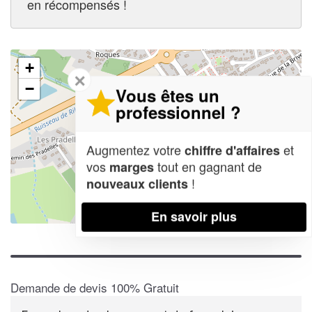
en récompensés !
+
✕
−
Vous êtes un
professionnel ?
Augmentez votre
et
chiffre d'affaires
vos
tout en gagnant de
marges
!
nouveaux clients
En savoir plus
Leaflet
| Map data ©
OpenStreetMap contributors,
CC-BY-SA
Demande de devis 100% Gratuit