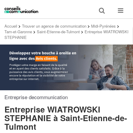
Toggle
Toggle
search
navigat
Accueil
>
Trouver un agence de communication
>
Midi-Pyrénées
>
Tarn-et-Garonne
>
Saint-Etienne-de-Tulmont
>
Entreprise WIATROWSKI
STEPHANIE
Entreprise decommunication
Entreprise WIATROWSKI
STEPHANIE
à Saint-Etienne-de-
Tulmont