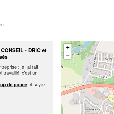
eu
+
CONSEIL - DRIC et
−
sés
eprise : je l'ai fait
i travaillé, c'est un
et soyez
oup de pouce