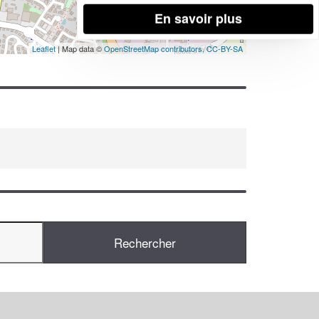
En savoir plus
Leaflet
| Map data ©
OpenStreetMap contributors,
CC-BY-SA