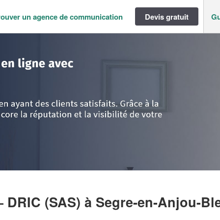
rouver un agence de communication
Devis gratuit
Gu
a-Loire
>
Maine-et-Loire
>
Segre-en-Anjou-Bleu
>
Entreprise XDP CONSEIL 
– DRIC (SAS)
à Segre-en-Anjou-Bl