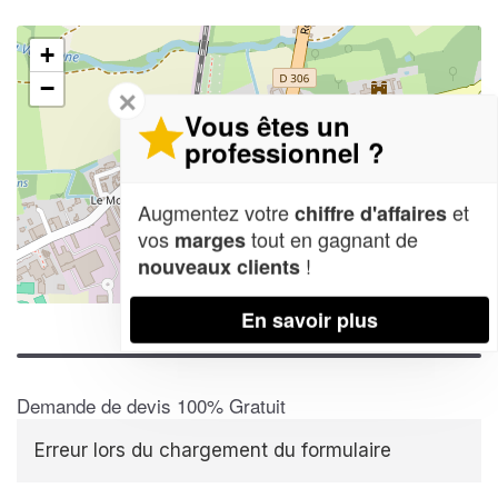
+
−
✕
Vous êtes un
professionnel ?
Augmentez votre
et
chiffre d'affaires
vos
tout en gagnant de
marges
!
nouveaux clients
Leaflet
| Map data ©
OpenStreetMap contributors,
CC-BY-SA
En savoir plus
Demande de devis 100% Gratuit
Erreur lors du chargement du formulaire