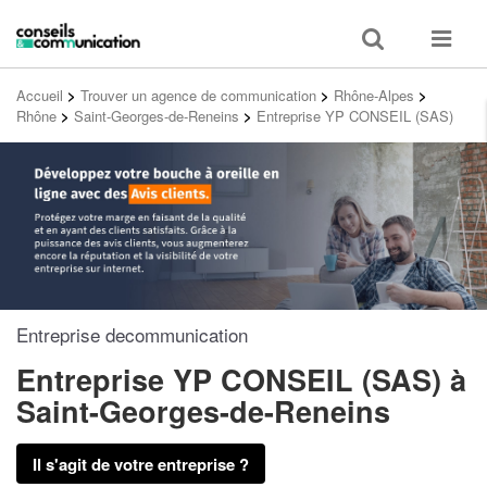
Toggle
Toggle
search
navigat
Accueil
>
Trouver un agence de communication
>
Rhône-Alpes
>
Rhône
>
Saint-Georges-de-Reneins
>
Entreprise YP CONSEIL (SAS)
Entreprise decommunication
Entreprise YP CONSEIL (SAS)
à
Saint-Georges-de-Reneins
Il s'agit de votre entreprise ?