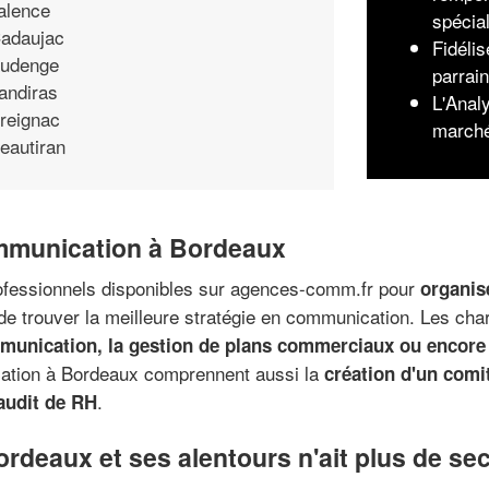
alence
spécia
adaujac
Fidélis
udenge
parrai
andiras
L'Analy
reignac
march
eautiran
ommunication à Bordeaux
ofessionnels disponibles sur agences-comm.fr pour
organis
de trouver la meilleure stratégie en communication. Les cha
mmunication, la gestion de plans commerciaux ou encore 
cation à Bordeaux comprennent aussi la
création d'un comi
.
audit de RH
rdeaux et ses alentours n'ait plus de se