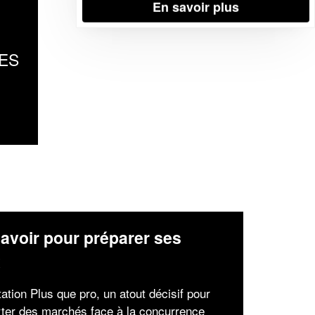
En savoir plus
ES
avoir pour préparer ses
x
tation Plus que pro, un atout décisif pour
ter des marchés face à la concurrence