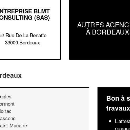
NTREPRISE BLMT
ONSULTING (SAS)
AUTRES AGENC
À BORDEAUX
52 Rue De La Benatte
33000 Bordeaux
ordeaux
egles
Bon à s
ormont
travau
loirac
assens
L'attes
aint-Macaire
rempor