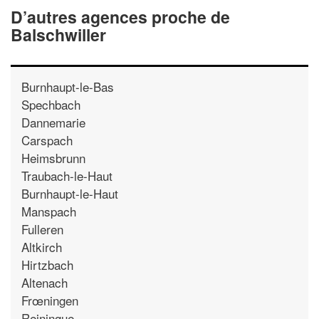
D’autres agences proche de
Balschwiller
Burnhaupt-le-Bas
Spechbach
Dannemarie
Carspach
Heimsbrunn
Traubach-le-Haut
Burnhaupt-le-Haut
Manspach
Fulleren
Altkirch
Hirtzbach
Altenach
Frœningen
Reiningue