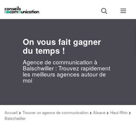
Toggle
Toggle
search
navigat
On vous fait gagner
du temps !
Agence de communication à
Balschwiller : Trouvez rapidement
les meilleurs agences autour de
moi
Accueil
>
Trouver un agence de communication
>
Alsace
>
Haut-Rhin
>
Balschwiller