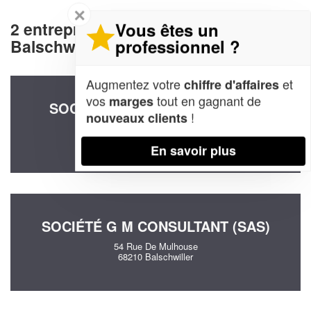
✕
2 entreprises decommunication à
Vous êtes un
professionnel ?
Balschwiller (68210)
Augmentez votre
et
chiffre d'affaires
vos
tout en gagnant de
marges
SOCIÉTÉ ALIPOV ORLOV ALDIN
!
nouveaux clients
18 Rue Des Vosges
68210 Balschwiller
En savoir plus
SOCIÉTÉ G M CONSULTANT (SAS)
54 Rue De Mulhouse
68210 Balschwiller