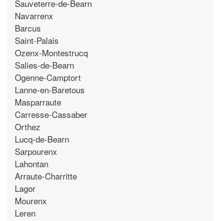
Sauveterre-de-Bearn
Navarrenx
Barcus
Saint-Palais
Ozenx-Montestrucq
Salies-de-Bearn
Ogenne-Camptort
Lanne-en-Baretous
Masparraute
Carresse-Cassaber
Orthez
Lucq-de-Bearn
Sarpourenx
Lahontan
Arraute-Charritte
Lagor
Mourenx
Leren