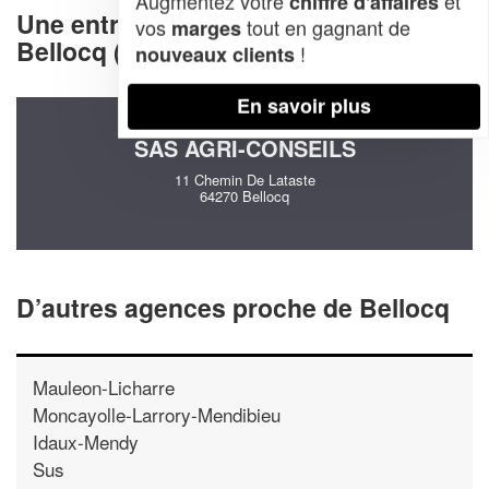
Augmentez votre
et
chiffre d'affaires
Une entreprise decommunication à
vos
tout en gagnant de
marges
Bellocq (64270)
!
nouveaux clients
En savoir plus
SAS AGRI-CONSEILS
11 Chemin De Lataste
64270 Bellocq
D’autres agences proche de Bellocq
Mauleon-Licharre
Moncayolle-Larrory-Mendibieu
Idaux-Mendy
Sus