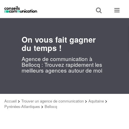
Toggle
Toggle
search
navigat
On vous fait gagner
du temps !
Agence de communication à
Bellocq : Trouvez rapidement les
meilleurs agences autour de moi
Accueil
>
Trouver un agence de communication
>
Aquitaine
>
Pyrénées-Atlantiques
>
Bellocq