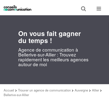
Toggle
Toggle
search
navigat
On vous fait gagner
du temps !
Agence de communication à
Bellerive-sur-Allier : Trouvez
rapidement les meilleurs agences
autour de moi
Accueil
>
Trouver un agence de communication
>
Auvergne
>
Allier
>
Bellerive-sur-Allier