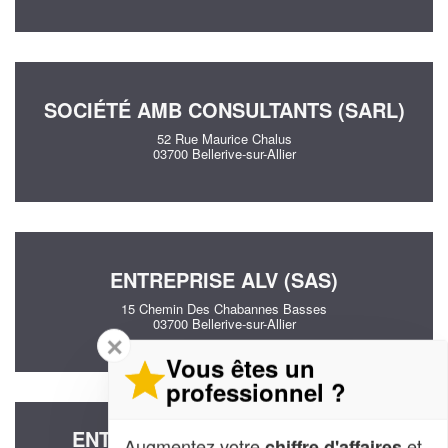
SOCIÉTÉ AMB CONSULTANTS (SARL)
52 Rue Maurice Chalus
03700 Bellerive-sur-Allier
ENTREPRISE ALV (SAS)
15 Chemin Des Chabannes Basses
03700 Bellerive-sur-Allier
✕
Vous êtes un
professionnel ?
ENTREPRISE CONSEILS ETUDE
Augmentez votre
et
chiffre d'affaires