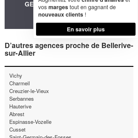
GESTION FINANCIERE (SARL)
vos
tout en gagnant de
marges
34 Super Bellerive
!
nouveaux clients
03700 Bellerive-sur-Allier
En savoir plus
D’autres agences proche de Bellerive-
sur-Allier
Vichy
Charmeil
Creuzier-le-Vieux
Serbannes
Hauterive
Abrest
Espinasse-Vozelle
Cusset
Saint-Germain-des-Fosses