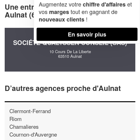
Augmentez votre
et
chiffre d'affaires
Une entreprise decommunication à
vos
tout en gagnant de
marges
Aulnat (63510)
!
nouveaux clients
En savoir plus
SOCIÉTÉ QUALYSSEN CONSEIL (SAS)
10 Cours De La Liberte
63510 Aulnat
D’autres agences proche d'Aulnat
Clermont-Ferrand
Riom
Chamalieres
Cournon-d'Auvergne