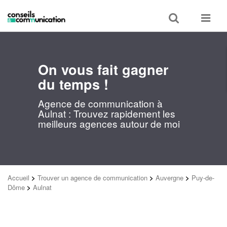
Toggle
Toggle
search
navigat
On vous fait gagner
du temps !
Agence de communication à
Aulnat : Trouvez rapidement les
meilleurs agences autour de moi
Accueil
>
Trouver un agence de communication
>
Auvergne
>
Puy-de-
Dôme
>
Aulnat