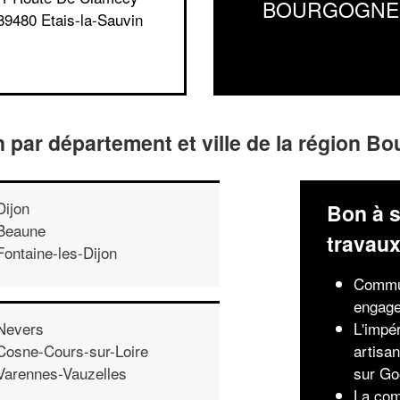
BOURGOGNE
89480 Etais-la-Sauvin
an par département et ville de la région B
Dijon
Bon à s
Beaune
travau
Fontaine-les-Dijon
Commun
engage
L'impér
Nevers
artisan
Cosne-Cours-sur-Loire
sur Go
Varennes-Vauzelles
La com