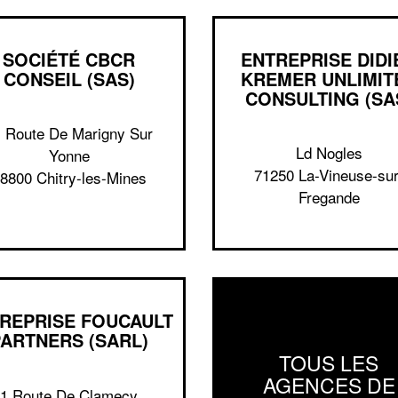
SOCIÉTÉ CBCR
ENTREPRISE DIDI
CONSEIL (SAS)
KREMER UNLIMIT
CONSULTING (SA
 Route De Marigny Sur
Ld Nogles
Yonne
71250 La-Vineuse-sur
8800 Chitry-les-Mines
Fregande
REPRISE FOUCAULT
PARTNERS (SARL)
TOUS LES
AGENCES DE
1 Route De Clamecy