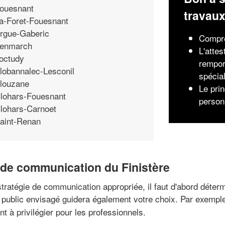
ouesnant
travau
a-Foret-Fouesnant
rgue-Gaberic
Compr
enmarch
L'attes
octudy
rempor
lobannalec-Lesconil
spécia
louzane
Le pri
lohars-Fouesnant
person
lohars-Carnoet
aint-Renan
 de communication du Finistère
a stratégie de communication appropriée, il faut d'abord déte
le public envisagé guidera également votre choix. Par exempl
t à privilégier pour les professionnels.