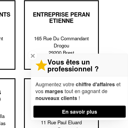
INTS
ENTREPRISE PERAN
ETIENNE
nt
165 Rue Du Commandant
Drogou
29200 Brest
✕
Vous êtes un
professionnel ?
Augmentez votre
et
chiffre d'affaires
vos
tout en gagnant de
marges
S
ENTREPRISE
!
)
KILWINNING CONSEIL
nouveaux clients
(SAS)
En savoir plus
la
11 Rue Paul Eluard
las