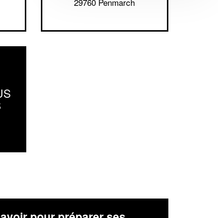
29760 Penmarch
US
S
avoir pour préparer ses