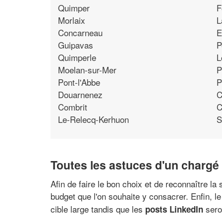
Quimper
F
Morlaix
L
Concarneau
E
Guipavas
P
Quimperle
L
Moelan-sur-Mer
P
Pont-l'Abbe
P
Douarnenez
C
Combrit
C
Le-Relecq-Kerhuon
S
Toutes les astuces d'un chargé
Afin de faire le bon choix et de reconnaître l
budget que l'on souhaite y consacrer. Enfin, 
cible large tandis que les
seron
posts LinkedIn