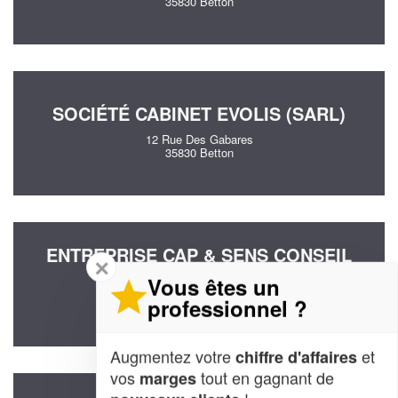
35830 Betton
SOCIÉTÉ CABINET EVOLIS (SARL)
12 Rue Des Gabares
35830 Betton
ENTREPRISE CAP & SENS CONSEIL
✕
(SAS)
Vous êtes un
34 Avenue D'armorique
professionnel ?
35830 Betton
Augmentez votre
et
chiffre d'affaires
vos
tout en gagnant de
marges