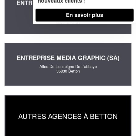
!
nouveaux clients
ENTREPRISE STAFF MANAGEMENT
SOLUTION (SAS)
En savoir plus
1 Allee Des Omblais
35830 Betton
ENTREPRISE MEDIA GRAPHIC (SA)
Allee De L'enseigne De L'abbaye
35830 Betton
AUTRES AGENCES À BETTON