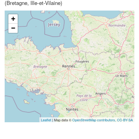
(Bretagne, Ille-et-Vilaine)
+
−
Leaflet
| Map data ©
OpenStreetMap contributors,
CC-BY-SA