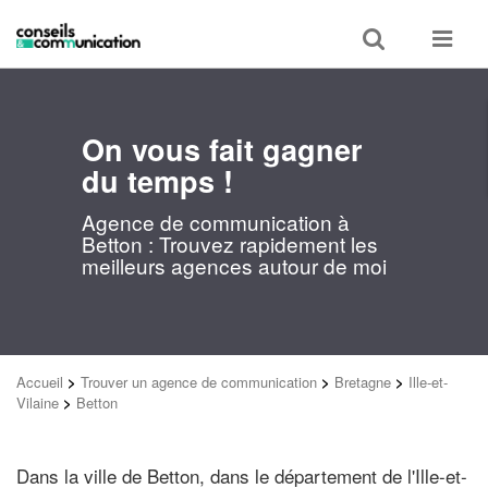
Toggle
Toggle
search
navigat
On vous fait gagner
du temps !
Agence de communication à
Betton : Trouvez rapidement les
meilleurs agences autour de moi
Accueil
>
Trouver un agence de communication
>
Bretagne
>
Ille-et-
Vilaine
>
Betton
Dans la ville de Betton, dans le département de l'Ille-et-