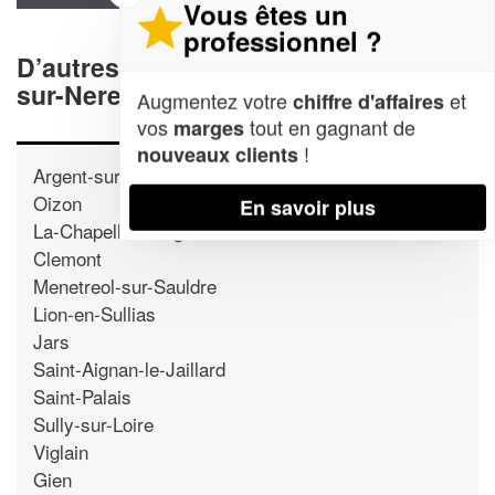
Vous êtes un
professionnel ?
D’autres agences proche d'Aubigny-
sur-Nere
Augmentez votre
et
chiffre d'affaires
vos
tout en gagnant de
marges
!
nouveaux clients
Argent-sur-Sauldre
Oizon
En savoir plus
La-Chapelle-d'Angillon
Clemont
Menetreol-sur-Sauldre
Lion-en-Sullias
Jars
Saint-Aignan-le-Jaillard
Saint-Palais
Sully-sur-Loire
Viglain
Gien