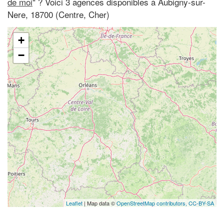
de moi
" ? Voici 3 agences disponibles à Aubigny-sur-
Nere, 18700 (Centre, Cher)
+
−
Leaflet
| Map data ©
OpenStreetMap contributors,
CC-BY-SA