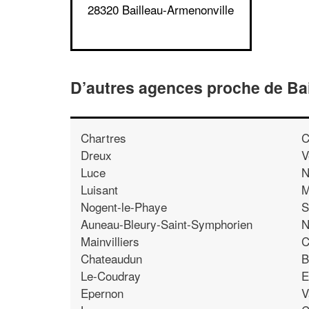
28320 Bailleau-Armenonville
D’autres agences proche de Ba
Chartres
C
Dreux
V
Luce
N
Luisant
M
Nogent-le-Phaye
S
Auneau-Bleury-Saint-Symphorien
N
Mainvilliers
C
Chateaudun
B
Le-Coudray
E
Epernon
V