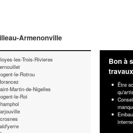
illeau-Armenonville
loyes-les-Trois-Rivieres
Bon à s
ernouillet
travau
ogent-le-Rotrou
orancez
Être ac
aint-Martin-de-Nigelles
qu'arti
ogent-le-Roi
Consei
hamphol
manqu
arjouville
Embauc
crosnes
interne
ald'yerre