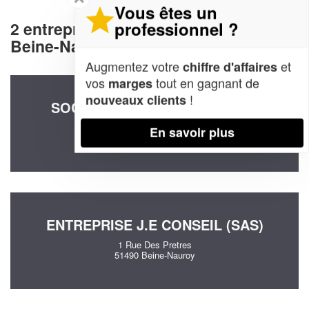
Vous êtes un
professionnel ?
2 entreprises decommunication à
Beine-Nauroy (51490)
Augmentez votre
et
chiffre d'affaires
vos
tout en gagnant de
marges
!
nouveaux clients
SOCIÉTÉ JLM CONSEILS (SAS)
4 Rue De L'observatoire
En savoir plus
51490 Beine-Nauroy
ENTREPRISE J.E CONSEIL (SAS)
1 Rue Des Pretres
51490 Beine-Nauroy