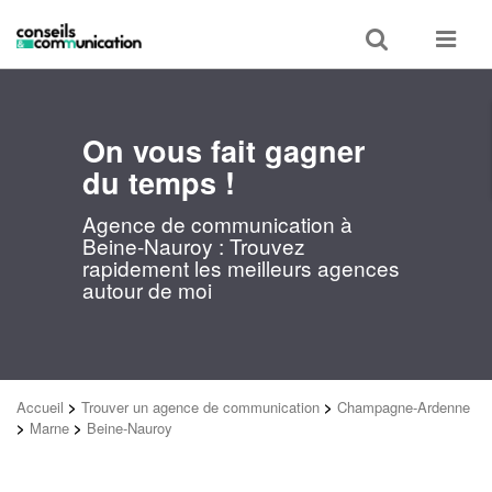
Toggle
Toggle
search
navigat
On vous fait gagner
du temps !
Agence de communication à
Beine-Nauroy : Trouvez
rapidement les meilleurs agences
autour de moi
Accueil
>
Trouver un agence de communication
>
Champagne-Ardenne
>
Marne
>
Beine-Nauroy