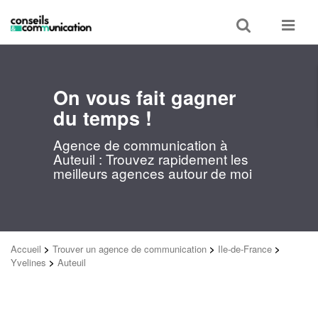
Toggle
Toggle
search
navigat
On vous fait gagner
du temps !
Agence de communication à
Auteuil : Trouvez rapidement les
meilleurs agences autour de moi
Accueil
>
Trouver un agence de communication
>
Ile-de-France
>
Yvelines
>
Auteuil