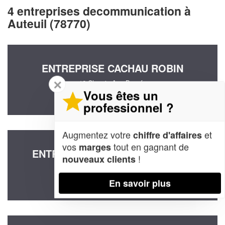
4 entreprises decommunication à
Auteuil (78770)
ENTREPRISE CACHAU ROBIN
✕
16 Chemin Aux Boeufs
78770 Auteuil
Vous êtes un
professionnel ?
Augmentez votre
et
chiffre d'affaires
vos
tout en gagnant de
marges
ENTREPRISE CDCONSEIL (SARL)
!
nouveaux clients
18 Rue Saint Eparche
78770 Auteuil
En savoir plus