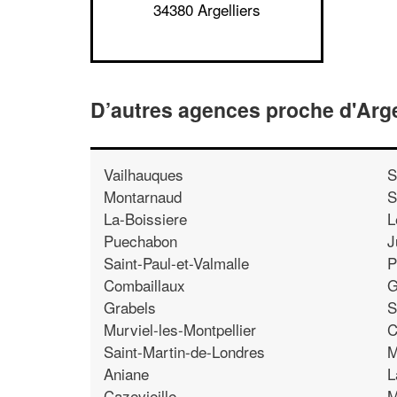
34380 Argelliers
D’autres agences proche d'Arge
Vailhauques
S
Montarnaud
S
La-Boissiere
L
Puechabon
J
Saint-Paul-et-Valmalle
P
Combaillaux
G
Grabels
S
Murviel-les-Montpellier
C
Saint-Martin-de-Londres
M
Aniane
L
Cazevieille
M