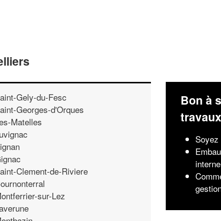
lliers
aint-Gely-du-Fesc
Bon à s
aint-Georges-d'Orques
travau
es-Matelles
uvignac
Soyez 
ignan
Embauc
ignac
interne
aint-Clement-de-Riviere
Commen
ournonterral
gestio
ontferrier-sur-Lez
averune
ontbazin