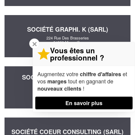
SOCIÉTÉ GRAPHI. K (SARL)
224 Rue Des Brasseries
✕
54320 Maxeville
Vous êtes un
professionnel ?
Augmentez votre
et
chiffre d'affaires
SOCIÉTÉ BMARDON BUSINESS
vos
tout en gagnant de
marges
CONSULTING (SAS)
!
nouveaux clients
2 Rue Des Troenes
54119 Domgermain
En savoir plus
SOCIÉTÉ COEUR CONSULTING (SARL)