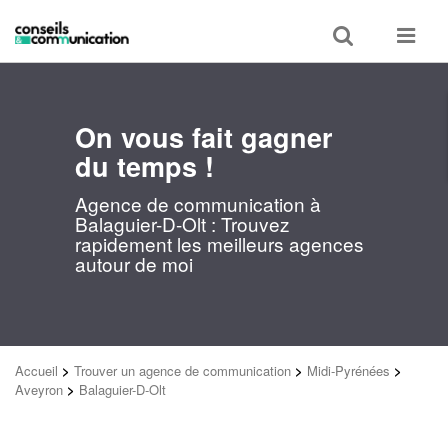
Toggle
Toggle
search
navigat
On vous fait gagner
du temps !
Agence de communication à
Balaguier-D-Olt : Trouvez
rapidement les meilleurs agences
autour de moi
Accueil
>
Trouver un agence de communication
>
Midi-Pyrénées
>
Aveyron
>
Balaguier-D-Olt