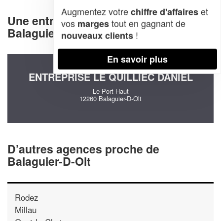
Augmentez votre
et
chiffre d'affaires
Une entreprise decommunication à
vos
tout en gagnant de
marges
Balaguier-D-Olt (12260)
!
nouveaux clients
En savoir plus
ENTREPRISE LE QUILLIEC DANIEL
Le Port Haut
12260 Balaguier-D-Olt
D’autres agences proche de
Balaguier-D-Olt
Rodez
Millau