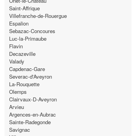
Onet-le-Chateau
Saint-Affrique
Villefranche-de-Rouergue
Espalion
Sebazac-Concoures
Luc-la-Primaube
Flavin
Decazeville
Valady
Capdenac-Gare
Severac-d'Aveyron
La-Rouquette
Olemps
Clairvaux-D-Aveyron
Arvieu
Argences-en-Aubrac
Sainte-Radegonde
Savignac