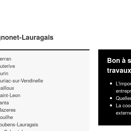
gnonet-Lauragais
erran
Bon à s
uterive
travau
urin
uriac-sur-Vendinelle
L'impo
ailloux
entrep
aint-Leon
Quelles
anta
La coo
azeres
extern
ouilhe
oubens-Lauragais