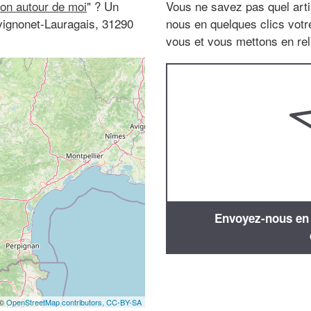
on autour de moi
" ? Un
Vous ne savez pas quel arti
vignonet-Lauragais, 31290
nous en quelques clics vot
vous et vous mettons en rela
Envoyez-nous en q
 ©
OpenStreetMap contributors,
CC-BY-SA