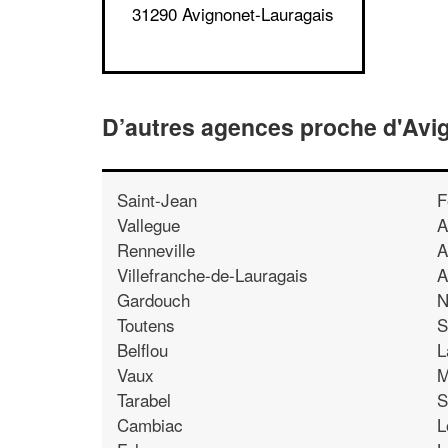
31290 Avignonet-Lauragais
D’autres agences proche d'Avi
Saint-Jean
F
Vallegue
A
Renneville
A
Villefranche-de-Lauragais
A
Gardouch
N
Toutens
S
Belflou
L
Vaux
M
Tarabel
S
Cambiac
L