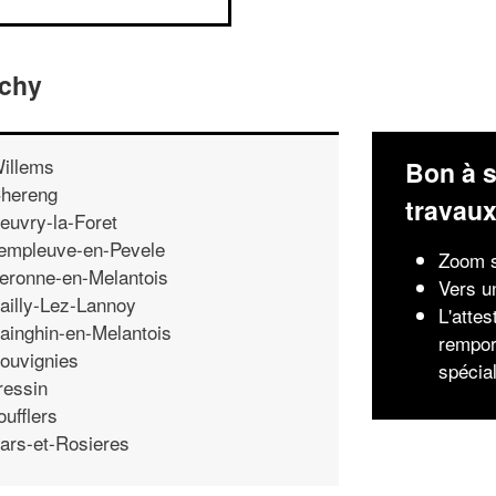
achy
illems
Bon à s
hereng
travau
euvry-la-Foret
empleuve-en-Pevele
Zoom s
eronne-en-Melantois
Vers u
ailly-Lez-Lannoy
L'attes
ainghin-en-Melantois
rempor
ouvignies
spécia
ressin
oufflers
ars-et-Rosieres