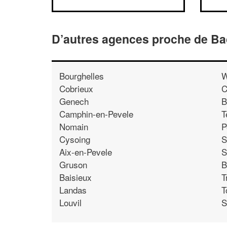
D’autres agences proche de B
Bourghelles
W
Cobrieux
C
Genech
B
Camphin-en-Pevele
T
Nomain
P
Cysoing
S
Aix-en-Pevele
S
Gruson
B
Baisieux
T
Landas
T
Louvil
S