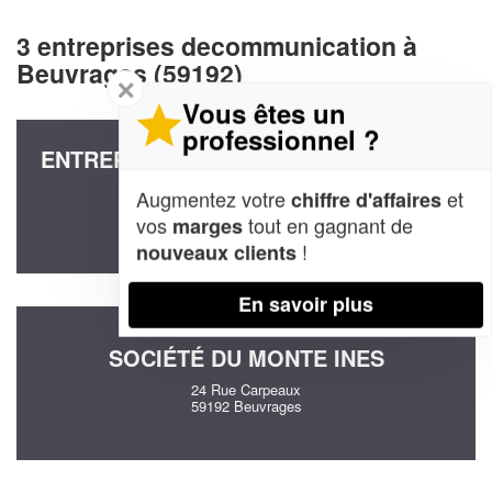
3 entreprises decommunication à
Beuvrages (59192)
✕
Vous êtes un
professionnel ?
ENTREPRISE SOLUTIONS TRANSITION
(SARL)
Augmentez votre
et
chiffre d'affaires
9 Rue De La Fraternite
vos
tout en gagnant de
marges
59192 Beuvrages
!
nouveaux clients
En savoir plus
SOCIÉTÉ DU MONTE INES
24 Rue Carpeaux
59192 Beuvrages