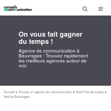
Toggle
Toggle
search
navigat
On vous fait gagner
du temps !
Agence de communication à
Beuvrages : Trouvez rapidement
les meilleurs agences autour de
moi
Accueil
>
Trouver un agence de communication
>
Nord Pas-de-Calais
>
Nord
>
Beuvrages