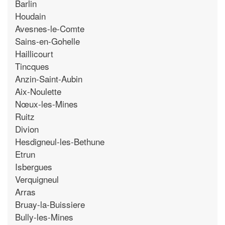
Barlin
Houdain
Avesnes-le-Comte
Sains-en-Gohelle
Haillicourt
Tincques
Anzin-Saint-Aubin
Aix-Noulette
Nœux-les-Mines
Ruitz
Divion
Hesdigneul-les-Bethune
Etrun
Isbergues
Verquigneul
Arras
Bruay-la-Buissiere
Bully-les-Mines