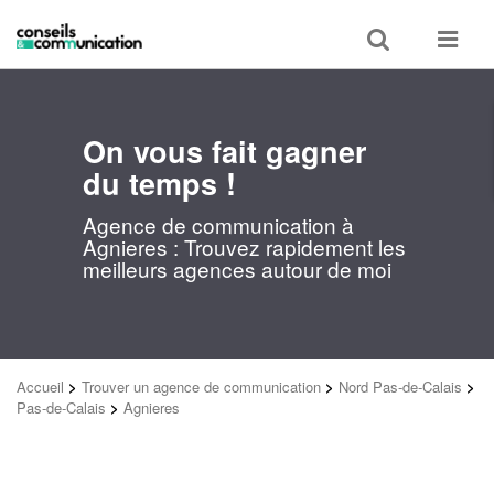
Toggle
Toggle
search
navigat
On vous fait gagner
du temps !
Agence de communication à
Agnieres : Trouvez rapidement les
meilleurs agences autour de moi
Accueil
>
Trouver un agence de communication
>
Nord Pas-de-Calais
>
Pas-de-Calais
>
Agnieres