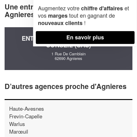
Une entreprise decommunication à
Augmentez votre
et
chiffre d'affaires
Agnieres (62690)
vos
tout en gagnant de
marges
!
nouveaux clients
En savoir plus
ENTREPRISE MAYEUR PHARMA
CONSEIL (SAS)
1 Rue De Camblain
62690 Agnieres
D’autres agences proche d'Agnieres
Haute-Avesnes
Frevin-Capelle
Warlus
Marœuil