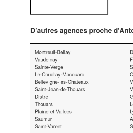
D’autres agences proche d'Ant
Montreuil-Bellay
D
Vaudelnay
F
Sainte-Verge
S
Le-Coudray-Macouard
C
Bellevigne-les-Chateaux
V
Saint-Jean-de-Thouars
V
Distre
G
Thouars
L
Plaine-et-Vallees
L
Saumur
A
Saint-Varent
S