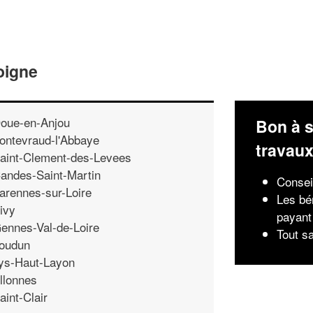
oigne
oue-en-Anjou
Bon à s
ontevraud-l'Abbaye
travau
aint-Clement-des-Levees
andes-Saint-Martin
Conseil
arennes-sur-Loire
Les bé
ivy
payant
ennes-Val-de-Loire
Tout s
oudun
ys-Haut-Layon
llonnes
aint-Clair