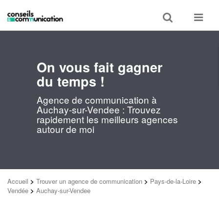
Toggle
Toggle
search
navigat
On vous fait gagner
du temps !
Agence de communication à
Auchay-sur-Vendee : Trouvez
rapidement les meilleurs agences
autour de moi
Accueil
>
Trouver un agence de communication
>
Pays-de-la-Loire
>
Vendée
>
Auchay-sur-Vendee