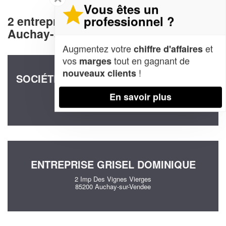
Vous êtes un
professionnel ?
2 entreprises decommunication à
Auchay-sur-Vendee (85200)
Augmentez votre
et
chiffre d'affaires
vos
tout en gagnant de
marges
!
nouveaux clients
SOCIÉTÉ X2C DEVELOPPEMENT (SARL)
39 Rte De Velluire
En savoir plus
85200 Auchay-sur-Vendee
ENTREPRISE GRISEL DOMINIQUE
2 Imp Des Vignes Vierges
85200 Auchay-sur-Vendee