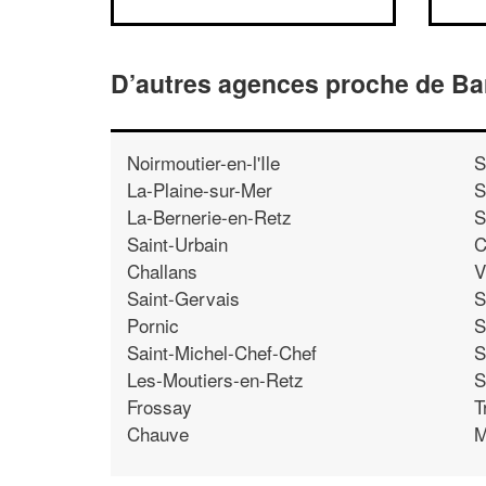
D’autres agences proche de Ba
Noirmoutier-en-l'Ile
S
La-Plaine-sur-Mer
S
La-Bernerie-en-Retz
S
Saint-Urbain
C
Challans
V
Saint-Gervais
S
Pornic
S
Saint-Michel-Chef-Chef
S
Les-Moutiers-en-Retz
S
Frossay
T
Chauve
M