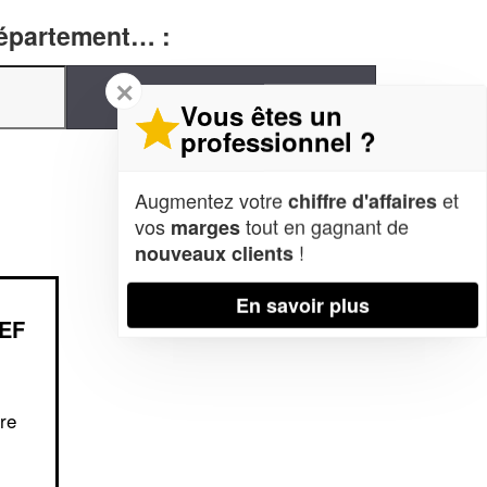
département… :
✕
Vous êtes un
professionnel ?
Augmentez votre
et
chiffre d'affaires
vos
tout en gagnant de
marges
!
nouveaux clients
En savoir plus
EF
re