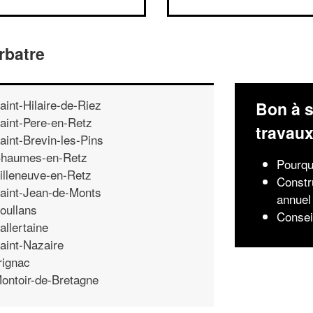
rbatre
aint-Hilaire-de-Riez
Bon à s
aint-Pere-en-Retz
travau
aint-Brevin-les-Pins
haumes-en-Retz
Pourqu
illeneuve-en-Retz
Constr
aint-Jean-de-Monts
annuel
oullans
Consei
allertaine
aint-Nazaire
rignac
ontoir-de-Bretagne