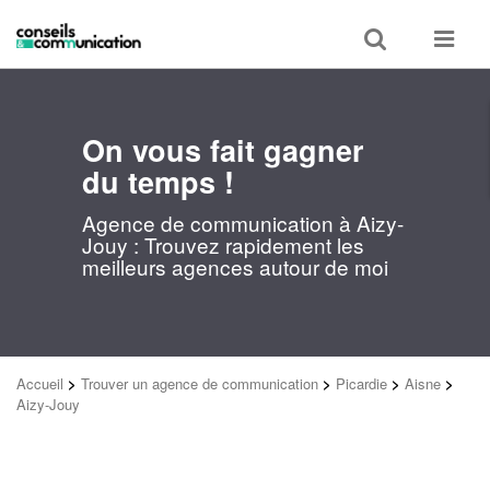
Toggle
Toggle
search
navigat
On vous fait gagner
du temps !
Agence de communication à Aizy-
Jouy : Trouvez rapidement les
meilleurs agences autour de moi
Accueil
>
Trouver un agence de communication
>
Picardie
>
Aisne
>
Aizy-Jouy