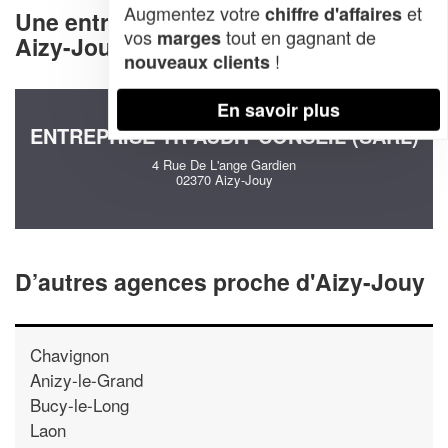
Augmentez votre
et
chiffre d'affaires
Une entreprise decommunication à
vos
tout en gagnant de
marges
Aizy-Jouy (02370)
!
nouveaux clients
En savoir plus
ENTREPRISE TR AUDIT CONSEIL (SARL)
4 Rue De L'ange Gardien
02370 Aizy-Jouy
D’autres agences proche d'Aizy-Jouy
Chavignon
Anizy-le-Grand
Bucy-le-Long
Laon