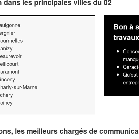
n dans les principales villes du 02
aulgonne
Bon à s
ergnier
travau
ourmelles
anizy
Consei
eaurevoir
manqu
ellicourt
Caract
aramont
Qu'est 
inceny
entrep
harly-sur-Marne
chery
oincy
ns, les meilleurs chargés de communicat