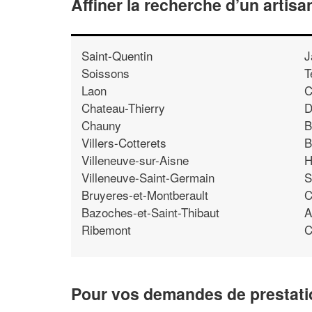
Affiner la recherche d’un artisa
Saint-Quentin
J
Soissons
T
Laon
C
Chateau-Thierry
D
Chauny
B
Villers-Cotterets
B
Villeneuve-sur-Aisne
H
Villeneuve-Saint-Germain
S
Bruyeres-et-Montberault
C
Bazoches-et-Saint-Thibaut
A
Ribemont
C
Pour vos demandes de prestatio