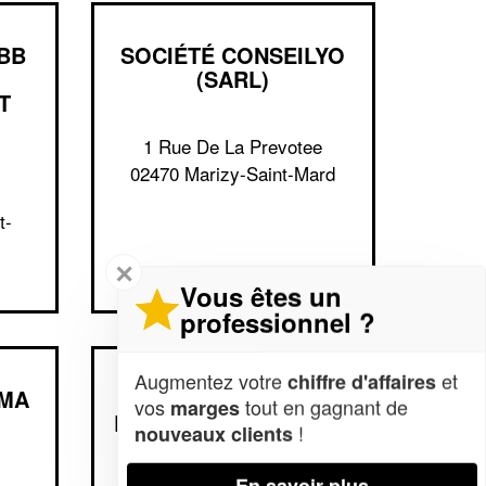
BB
SOCIÉTÉ CONSEILYO
(SARL)
T
1 Rue De La Prevotee
02470 Marizy-Saint-Mard
t-
✕
Vous êtes un
professionnel ?
Augmentez votre
et
chiffre d'affaires
IMA
SOCIÉTÉ BERNARD
vos
tout en gagnant de
marges
RITOURET INITIATIVES
!
nouveaux clients
INFORMATIQUES
CONSEILS (SAS)
En savoir plus