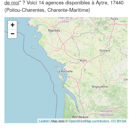
de moi
" ? Voici 14 agences disponibles à Aytre, 17440
(Poitou-Charentes, Charente-Maritime)
+
−
Leaflet
| Map data ©
OpenStreetMap contributors,
CC-BY-SA