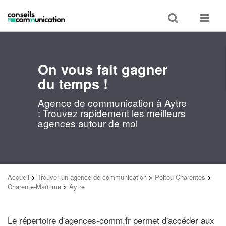
Toggle
Toggle
search
navigat
On vous fait gagner
du temps !
Agence de communication à Aytre
: Trouvez rapidement les meilleurs
agences autour de moi
Accueil
>
Trouver un agence de communication
>
Poitou-Charentes
>
Charente-Maritime
>
Aytre
Le répertoire d'agences-comm.fr permet d'accéder aux