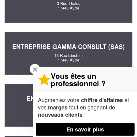
3 Rue Thales
17440 Aytre
ENTREPRISE GAMMA CONSULT (SAS)
13 Rue Einstein
17440 Aytre
✕
Vous êtes un
professionnel ?
ENTREPRISE PILLOT SYLVIE
Augmentez votre
et
chiffre d'affaires
vos
tout en gagnant de
marges
10 Rue Antoine Lavoisier
17440 Aytre
!
nouveaux clients
En savoir plus