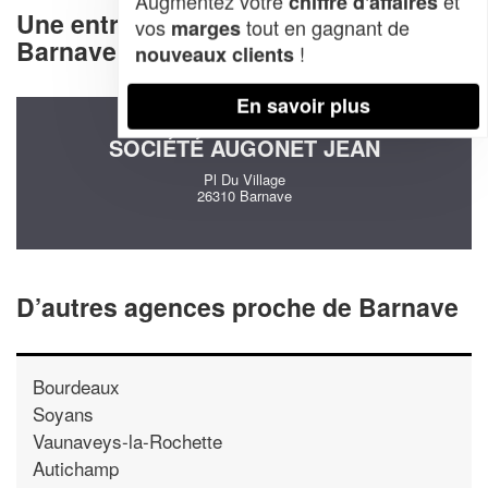
Augmentez votre
et
chiffre d'affaires
Une entreprise decommunication à
vos
tout en gagnant de
marges
Barnave (26310)
!
nouveaux clients
En savoir plus
SOCIÉTÉ AUGONET JEAN
Pl Du Village
26310 Barnave
D’autres agences proche de Barnave
Bourdeaux
Soyans
Vaunaveys-la-Rochette
Autichamp