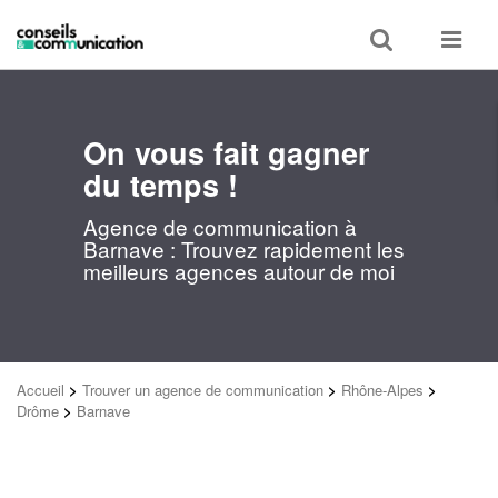
Toggle
Toggle
search
navigat
On vous fait gagner
du temps !
Agence de communication à
Barnave : Trouvez rapidement les
meilleurs agences autour de moi
Accueil
>
Trouver un agence de communication
>
Rhône-Alpes
>
Drôme
>
Barnave